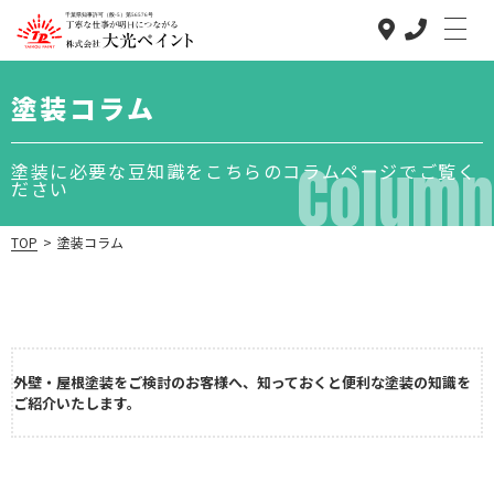
塗装コラム
Column
塗装に必要な豆知識をこちらのコラムページでご覧く
ださい
TOP
>
塗装コラム
大光ペイント
のこだわり
低価格で高品質
な理由
外壁・屋根塗装をご検討のお客様へ、知っておくと便利な塗装の知識を
事業内容
ご紹介いたします。
施工の流れ
塗装コラム