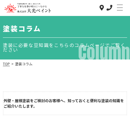
塗装コラム
Column
塗装に必要な豆知識をこちらのコラムページでご覧く
ださい
TOP
>
塗装コラム
大光ペイント
のこだわり
低価格で高品質
な理由
外壁・屋根塗装をご検討のお客様へ、知っておくと便利な塗装の知識を
ご紹介いたします。
事業内容
施工の流れ