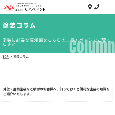
塗装コラム
Column
塗装に必要な豆知識をこちらのコラムページでご覧く
ださい
TOP
>
塗装コラム
大光ペイント
のこだわり
低価格で高品質
な理由
外壁・屋根塗装をご検討のお客様へ、知っておくと便利な塗装の知識を
事業内容
ご紹介いたします。
施工の流れ
塗装コラム