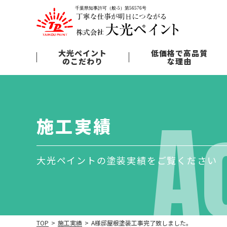
大光ペイント
低価格で高品質
のこだわり
な理由
A
施工実績
大光ペイントの塗装実績をご覧ください
TOP
>
施工実績
>
A様邸屋根塗装工事完了致しました。