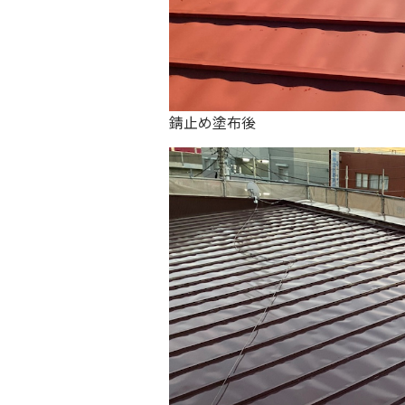
錆止め塗布後