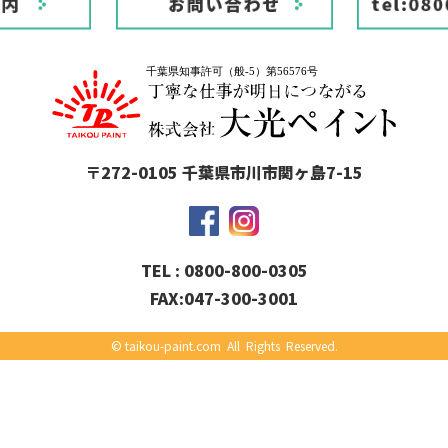
〒272-0105 千葉県市川市関ヶ島7-15
TEL : 0800-800-0305
FAX:047-300-3001
© taikou-paint.com
All Rights Reserved.