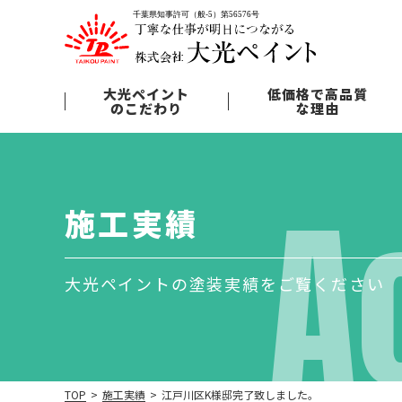
大光ペイント
低価格で高品質
のこだわり
な理由
A
施工実績
大光ペイントの塗装実績をご覧ください
TOP
>
施工実績
>
江戸川区K様邸完了致しました。