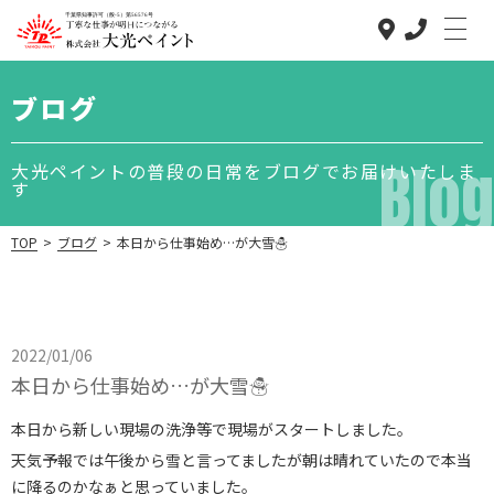
ブログ
Blog
大光ペイントの普段の日常をブログでお届けいたしま
す
TOP
>
ブログ
>
本日から仕事始め…が大雪☃️
大光ペイント
のこだわり
2022/01/06
本日から仕事始め…が大雪☃️
低価格で高品質
な理由
本日から新しい現場の洗浄等で現場がスタートしました。
事業内容
天気予報では午後から雪と言ってましたが朝は晴れていたので本当
に降るのかなぁと思っていました。
施工の流れ