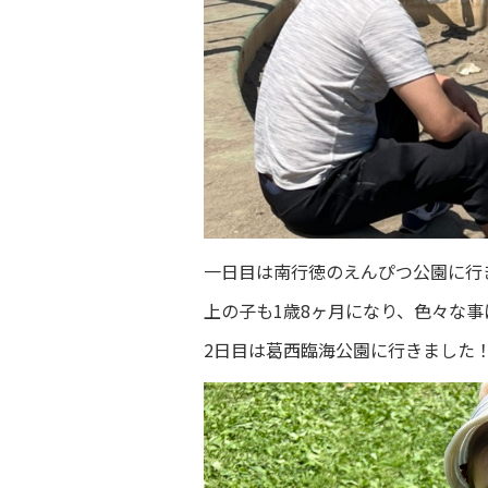
一日目は南行徳のえんぴつ公園に行
上の子も1歳8ヶ月になり、色々な
2日目は葛西臨海公園に行きました