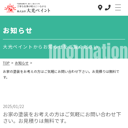
お知らせ
大光ペイント
Information
大光ペイントからお知らせをご覧ください
のこだわり
低価格で高品質
な理由
TOP
>
お知らせ
>
お家の塗装をお考えの方はご気軽にお問い合わせ下さい。お見積りは無料で
事業内容
す。
施工の流れ
塗装コラム
よくある質問
2025/01/22
施工実績
お家の塗装をお考えの方はご気軽にお問い合わせ下
さい。お見積りは無料です。
0800-800-0305