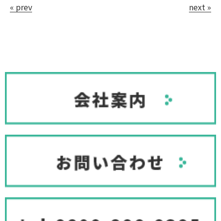
« prev
next »